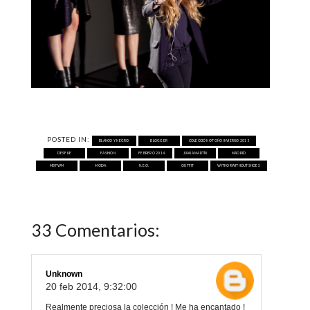
POSTED IN:
BLANCO Y NEGRO
BLOGGER
COLECCIÓN OTOÑO INVIERNO 2015
DESFILE
FASHION
FEBRERO 2014
JUANA MARTÍN
MADRID
MBFWM
MODA
N.E.O.
OUTFIT
WITHORWITHOUTSHOES
33 Comentarios:
Unknown
20 feb 2014, 9:32:00
Realmente preciosa la colección ! Me ha encantado !