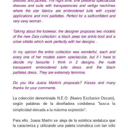
dresses and jackets. For night time, she presents spectacular
dresses and suits with transparencies and vertigo necklines
where the star fabrics are embroidered tulle with crystal
applications and mini paillettes. Perfect for a selfconfident and
very sexy
woman
.
Talking about the footwear, the designer proposes two models
of the new Zara collection: a black peep toe ankle boot and a
silver stiletto which work perfectly with her designs .
In my opinion the entire collection was wonderful, each and
every one of her models seem spectacular, but if I have to
decide my favourite I think in 2 designs, the nude
transparent
embroidered
tulle dress and the black
pailletes
dress.
They are extremely feminine.
Do you like Juana Martin's proposals?
Kisses and many
thanks for your comments.
La colección denominada N.E.O. (Nuevo Exclusivo Oscuro),
según palabras de la diseñadora cordobesa
"
busca la
.
simplicidad elevada a la máxima expresión
"
Para ello, Juana Martín se aleja de la estética andaluza que
la caracteriza y utilizando una paleta cromática con tan sólo