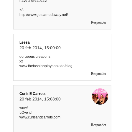
have a great day!
<3
http://www.getcarriedaway.net/
Responder
Leesa
20 feb 2014, 15:00:00
gorgeous creations!
xx
www.thefashionplaybook.de/blog
Responder
Curls E Carrots
20 feb 2014, 15:08:00
wow!
LOve it!
www.curlsandcarrots.com
Responder