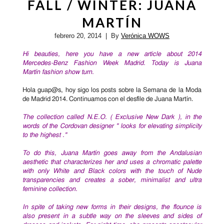
FALL / WINTER: JUANA
MARTÍN
febrero 20, 2014
| By
Verónica WOWS
Hi beauties, here you have a new article about
2014
Mercedes-Benz Fashion Week Madrid. Today is
Juana
Martín
fashion show turn
.
Hola guap@s, hoy sigo los posts sobre la Semana de la Moda
de Madrid 2014. Continuamos con el desfile de Juana Martín.
The collection called N.E.O. ( Exclusive New Dark ), in the
words of the Cordovan designer " looks for elevating simplicity
to the highest ."
To do this, Juana Martín goes away from the Andalusian
aesthetic that characterizes her and uses a chromatic palette
with only White and Black colors with the touch of Nude
transparencies and creates a sober, minimalist and ultra
feminine collection.
In spite of taking new forms in their designs, the flounce is
also present in a subtle way on the sleeves and sides of