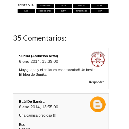
POSTED IN:
CUFFED PANTS
ENCAJE
GRUP MK
GUIPUR
LACE
NOCHE DE REYES
OUTFIT
REYES MAGOS
SEDA
35 Comentarios:
Sunika (Asuncion Artal)
6 ene 2014, 13:39:00
Muy guapa y el collar es espectacular!! Un besito.
El blog de Sunika
Responder
Baúl De Sandra
6 ene 2014, 13:55:00
Una camisa preciosa !!!
Bss