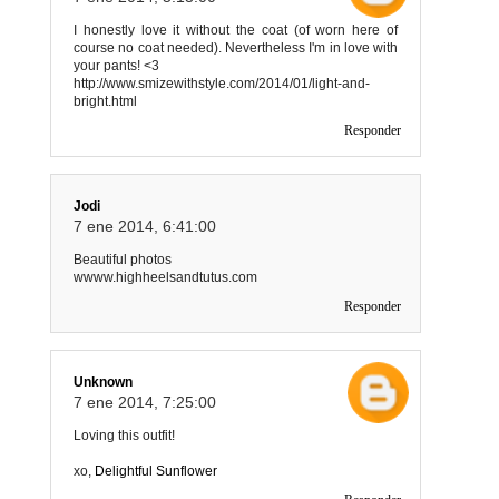
I honestly love it without the coat (of worn here of
course no coat needed). Nevertheless I'm in love with
your pants! <3
http://www.smizewithstyle.com/2014/01/light-and-
bright.html
Responder
Jodi
7 ene 2014, 6:41:00
Beautiful photos
wwww.highheelsandtutus.com
Responder
Unknown
7 ene 2014, 7:25:00
Loving this outfit!
xo,
Delightful Sunflower