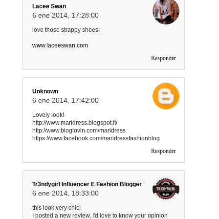
Lacee Swan
6 ene 2014, 17:28:00
love those strappy shoes!
www.laceeswan.com
Responder
Unknown
6 ene 2014, 17:42:00
Lovely look!
http://www.maridress.blogspot.it/
http://www.bloglovin.com/maridress
https://www.facebook.com/maridressfashionblog
Responder
Tr3ndygirl Influencer E Fashion Blogger
6 ene 2014, 18:33:00
this look,very chic!
I posted a new review, I'd love to know your opinion