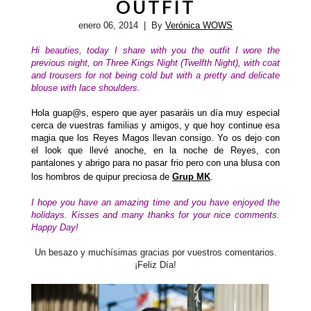
OUTFIT
enero 06, 2014
| By
Verónica WOWS
Hi beauties, today I share with you the outfit I wore the
previous night, on Three Kings Night (Twelfth Night), with coat
and trousers for not being cold but with a pretty and delicate
blouse with lace shoulders.
Hola guap@s, espero que ayer pasaráis un día muy especial
cerca de vuestras familias y amigos, y que hoy continue esa
magia que los Reyes Magos llevan consigo. Yo os dejo con
el look que llevé anoche, en la noche de Reyes, con
pantalones y abrigo para no pasar frio pero con una blusa con
los hombros de quipur preciosa de
Grup MK
.
I hope you have an amazing time and you have enjoyed the
holidays.
Kisses and many thanks for your nice comments.
Happy Day!
Un besazo y muchísimas gracias por vuestros comentarios.
¡Feliz Día!