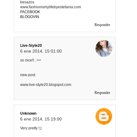
besazos.
www.fashionismylifebyestefania.com
FACEBOOK
BLOGOVIN
Responder
Live-Style20
6 ene 2014, 15:01:00
so nice!! ; >>
new post
www.live-style20.blogspot.com
Responder
Unknown
6 ene 2014, 15:19:00
Very pretty !;)