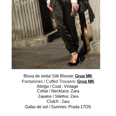
Blusa de seda/ Silk Blouse:
Grup MK
Pantalones / Cuffed Trousers:
Grup MK
Abrigo / Coat : Vintage
Collar / Necklace: Zara
Zapatos / Stilettos: Zara
Clutch :
Zara
Gafas de sol / Sunnies:
Prada 17OS