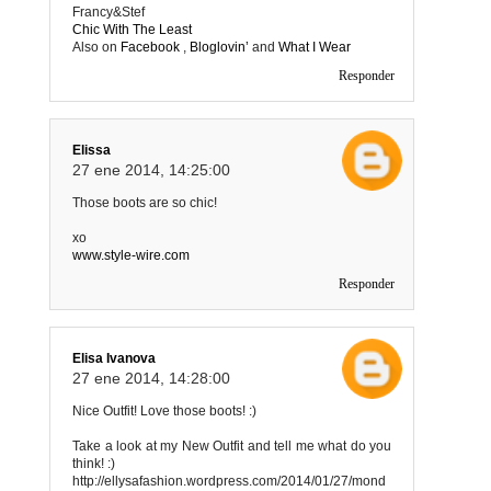
Francy&Stef
Chic With The Least
Also on
Facebook
,
Bloglovin’
and
What I Wear
Responder
Elissa
27 ene 2014, 14:25:00
Those boots are so chic!
xo
www.style-wire.com
Responder
Elisa Ivanova
27 ene 2014, 14:28:00
Nice Outfit! Love those boots! :)
Take a look at my New Outfit and tell me what do you
think! :)
http://ellysafashion.wordpress.com/2014/01/27/mond