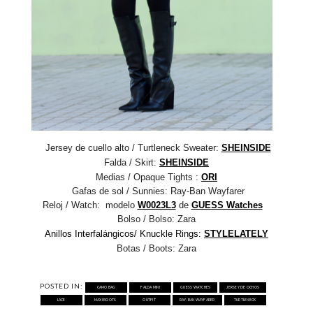
Jersey de cuello alto / Turtleneck Sweater
:
SHEINSIDE
Falda / Skirt
:
SHEINSIDE
Medias / Opaque Tights :
ORI
Gafas de sol / Sunnies:
Ray-Ban Wayfarer
Reloj / Watch: modelo
W0023L3
de
GUESS Watches
Bolso / Bolso:
Zara
Anillos Interfalángicos/ Knuckle Rings:
STYLELATELY
Botas / Boots: Zara
POSTED IN:
CAMO BAG
FALDA MINI
GUESS WATCHES
JERSEY DE OCHOS
LACE
MAXI BOOTS
OUTFIT
RAY-BAN WAYFARER
TURTLENECK