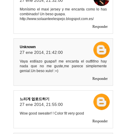
27 ene 2014, 21:32:00
Monísimo el maxi jersey y me encanta como lo has
combinado! Un beso guapa.
http://www.solaanteelespejo.blogspot.com.es/
Responder
Unknown
27 ene 2014, 21:42:00
Vaya estilazo guapa!! me encanta el outfit!no hay
nada que no me guste,me parece simplemente
genial.Un beso xulo! :=)
Responder
느리게 업로드하기
27 ene 2014, 21:55:00
Wow good sweater! ! Color fit very good
Responder