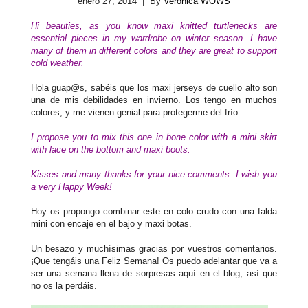
enero 27, 2014
| By
Verónica WOWS
Hi beauties, as you know maxi knitted turtlenecks are
essential pieces in my wardrobe on winter season. I have
many of them in different colors and they are great to support
cold weather.
Hola guap@s, sabéis que los maxi jerseys de cuello alto son
una de mis debilidades en invierno. Los tengo en muchos
colores, y me vienen genial para protegerme del frío.
I propose you to mix this one in bone color with a mini skirt
with lace on the bottom and maxi boots.
Kisses and many thanks for your nice comments. I wish you
a very Happy Week!
Hoy os propongo combinar este en colo crudo con una falda
mini con encaje en el bajo y maxi botas.
Un besazo y muchísimas gracias por vuestros comentarios.
¡Que tengáis una Feliz Semana! Os puedo adelantar que va a
ser una semana llena de sorpresas aquí en el blog, así que
no os la perdáis.