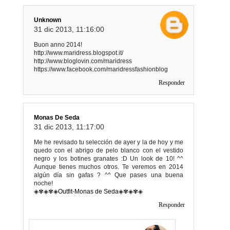
Unknown
31 dic 2013, 11:16:00
Buon anno 2014!
http://www.maridress.blogspot.it/
http://www.bloglovin.com/maridress
https://www.facebook.com/maridressfashionblog
Responder
Monas De Seda
31 dic 2013, 11:17:00
Me he revisado tu selección de ayer y la de hoy y me
quedo con el abrigo de pelo blanco con el vestido
negro y los botines granates :D Un look de 10! ^^
Aunque tienes muchos otros. Te veremos en 2014
algún día sin gafas ? ^^ Que pases una buena
noche!
◈✾◈✾◈
Outfit-Monas de Seda
◈✾◈✾◈
Responder