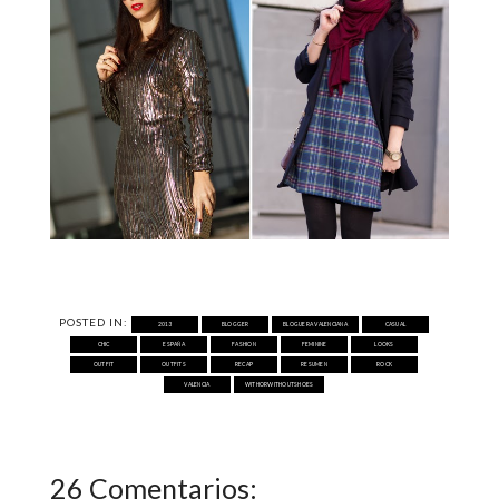
POSTED IN:
2013
BLOGGER
BLOGUERA VALENCIANA
CASUAL
CHIC
ESPAÑA
FASHION
FEMININE
LOOKS
OUTFIT
OUTFITS
RECAP
RESUMEN
ROCK
VALENCIA
WITHORWITHOUTSHOES
26 Comentarios: