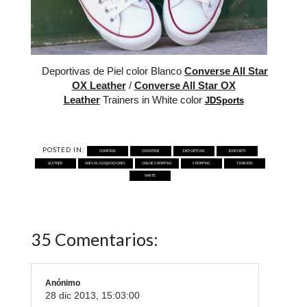
Deportivas de Piel color Blanco
Converse All Star
OX Leather
/
Converse All Star OX
Leather
Trainers in White color
JDSports
POSTED IN:
COMPRAS
CONVERSE
DEPORTIVAS
JDSPORTS
LEATHER
NUEVAS ADQUISICIONES
ONLINE SHOPPING
SHOPPING
TRAINERS
WHITE
35 Comentarios:
Anónimo
28 dic 2013, 15:03:00