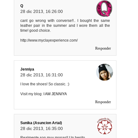
Q
28 dic 2013, 16:26:00
cant go wrong with converse!!.. I bought the same
leather pair in the summer and I wore them all the
time! good choice.
http://www.myclayexperience.com/
Responder
Jenniya
28 dic 2013, 16:31:00
I love the shoes! So classic. :)
Visit my blog:
I AM JENNIYA
Responder
Sunika (Asuncion Artal)
28 dic 2013, 16:35:00
Realmente son muy monas!! Un besito.