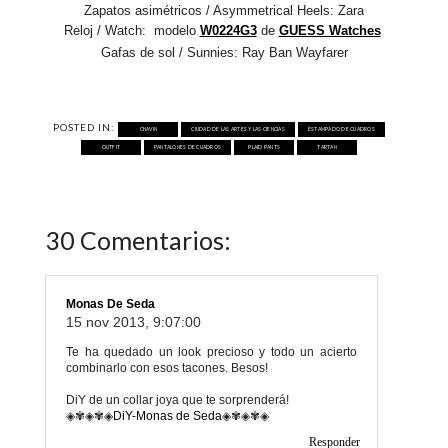
Zapatos asimétricos / Asymmetrical Heels: Zara
Reloj / Watch: modelo
W0224G3
de
GUESS Watches
Gafas de sol / Sunnies: Ray Ban Wayfarer
POSTED IN:
CHAVIN
CIUDAD DE LAS ARTES Y LAS CIENCIAS
ESTAMPADO DE CUADROS
OUTFIT
PANTALONES DE CUADROS
PLAID PANTS
TARTAN
30 Comentarios:
Monas De Seda
15 nov 2013, 9:07:00
Te ha quedado un look precioso y todo un acierto
combinarlo con esos tacones. Besos!
DiY de un collar joya que te sorprenderá!
◈✾◈✾◈
DiY-Monas de Seda
◈✾◈✾◈
Responder