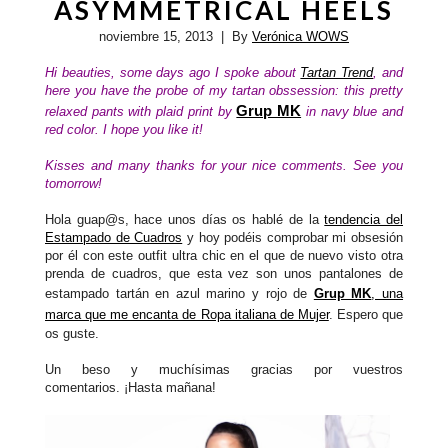
ASYMMETRICAL HEELS
noviembre 15, 2013
| By
Verónica WOWS
Hi beauties, some days ago I spoke about
Tartan Trend
, and
here you have the probe of my tartan obssession: this pretty
Grup MK
relaxed pants with plaid print
by
in navy blue and
red color.
I hope you like it!
Kisses and many thanks for your nice comments
.
See you
tomorrow!
Hola guap@s, hace unos días os hablé de la
tendencia del
Estampado de Cuadros
y hoy podéis comprobar mi obsesión
por él con este outfit ultra chic en el que de nuevo visto otra
prenda de cuadros, que esta vez son unos pantalones
de
estampado tartán en azul marino y rojo de
Grup MK
, una
marca que me encanta de Ropa italiana de Mujer
. Espero que
os guste.
Un beso y muchísimas gracias por vuestros
comentarios. ¡Hasta mañana!