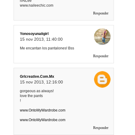
nAiLee
www.naileechic.com
Responder
Yonosoyunaitgirl
15 nov 2013, 11:40:00
Me encantan los pantalones! Bss
Responder
Grlcreative.com.mx
15 nov 2013, 12:16:00
gorgeous as always!
love the pants
!
www.OntoMyWardrobe.com
www.OntoMyWardrobe.com
Responder