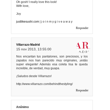
Oh gosh! I really love this look!
With love,
Joy
justlikesushi.com
| j o i n m y g i v e a w a y
Responder
Villarrazo Madrid
15 nov 2013, 13:55:00
Nos encantan tus pantalones, son preciosos, y los
zapatos nos han parecido muy originales, ¡estás
super elegante! Además esa coleta lisa te queda
increible, de verdad, muy guapa.
¡Saludos desde Villarrazo!
http://www.villarrazo.com/behindthestyling/
Responder
Anónimo