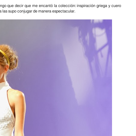
go que decir que me encantó la colección: inspiración griega y cuero
a las supo conjugar de manera espectacular.