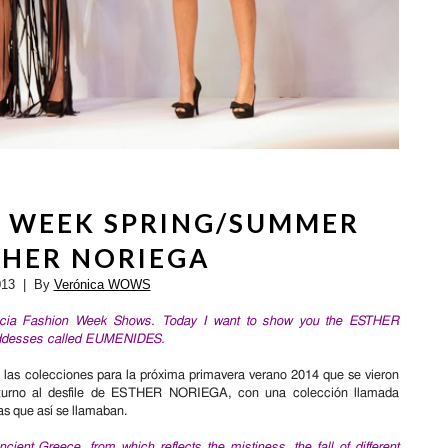
N WEEK SPRING/SUMMER
THER NORIEGA
013
| By
Verónica WOWS
ncia Fashion Week Shows. Today I want to show you the
ESTHER
oddesses called EUMENIDES.
e las
colecciones para la próxima primavera verano 2014 que se vieron
 turno al desfile de ESTHER NORIEGA, con una colección llamada
s que así se llamaban.
cient Greece, from which reflects the mistiness, the fall of different