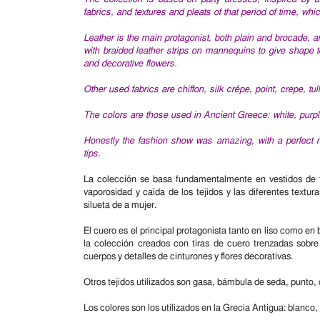
fabrics, and textures and pleats of that period of time, w
Leather is the main protagonist, both plain and brocade, a
with braided leather strips on mannequins to give shape to
and decorative flowers.
Other used fabrics are chiffon, silk crêpe, point, crepe, tul
The colors are those used in Ancient Greece: white, purpl
Honestly the fashion show was amazing, with a perfect 
tips.
La colección se basa fundamentalmente en vestidos de fie
vaporosidad y caída de los tejidos y las diferentes textur
silueta de a mujer.
El cuero es el principal protagonista tanto en liso como en
la colección creados con tiras de cuero trenzadas sobr
cuerpos y detalles de cinturones y flores decorativas.
Otros tejidos utilizados son gasa, bámbula de seda, punto, c
Los colores son los utilizados en la Grecia Antigua: blanco,