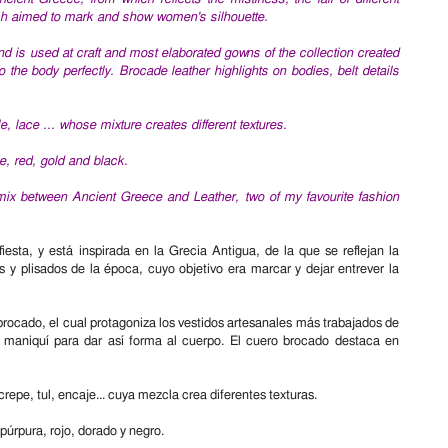
hich aimed to mark and show women's silhouette.
nd is used at craft and most elaborated gowns of the collection created
 the body perfectly. Brocade leather highlights on bodies, belt details
le, lace ... whose mixture creates different textures.
e, red, gold and black.
mix between Ancient Greece and Leather, two of my favourite fashion
sta, y está inspirada en la Grecia Antigua, de la que se reflejan la
as y plisados de la época, cuyo objetivo era marcar y dejar entrever la
 brocado, el cual protagoniza los vestidos artesanales más trabajados de
e maniquí para dar así forma al cuerpo. El cuero brocado destaca en
repe, tul, encaje... cuya mezcla crea diferentes texturas.
 púrpura, rojo, dorado y negro.