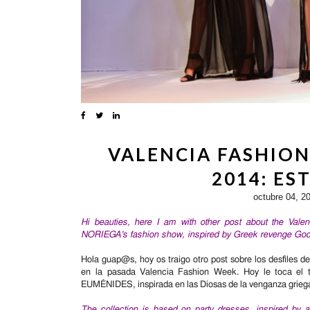
VALENCIA FASHIO
2014: ES
octubre 04, 2
Hi beauties, here I am with other post about the
Vale
NORIEGA's
fashion show
, inspired by Greek revenge G
Hola guap@s, hoy os traigo otro post sobre los desfiles d
en
la pasada Valencia Fashion Week.
Hoy le toca el
EUMÉNIDES, inspirada en las Diosas de la venganza griega
The collection is based on party dresses, inspired
by an