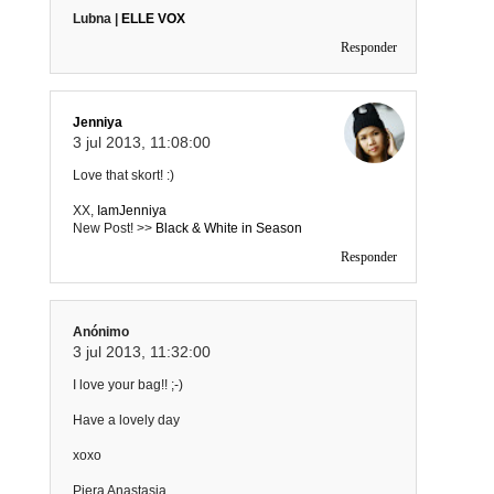
Lubna |
ELLE VOX
Responder
Jenniya
3 jul 2013, 11:08:00
Love that skort! :)
XX,
IamJenniya
New Post! >>
Black & White in Season
Responder
Anónimo
3 jul 2013, 11:32:00
I love your bag!! ;-)
Have a lovely day
xoxo
Piera Anastasia