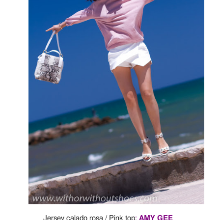
Jersey calado rosa / Pink top
:
AMY GEE