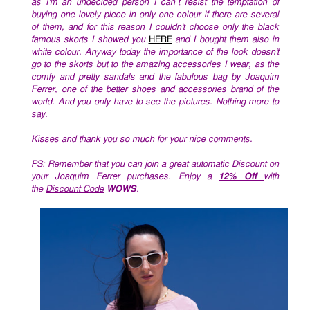
as I'm an undecided person I can´t resist the temptation of
buying one lovely piece in only one colour if there are several
of them, and for this reason I couldn't choose only the black
famous skorts I showed you
HERE
and I bought them also in
white colour. Anyway today the importance of the look doesn't
go to the skorts but to the amazing accessories I wear, as the
comfy and pretty sandals and the fabulous bag by Joaquim
Ferrer, one of the better shoes and accessories brand of the
world. And you only have to see the pictures. Nothing more to
say.
Kisses and thank you so much for your nice comments.
PS: Remember that
you can join a great automatic Discount on
your Joaquim Ferrer purchases.
Enjoy a
12% Off
with
the
Discount Code
WOWS
.