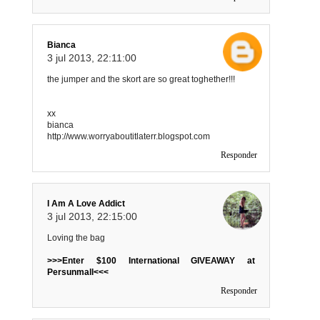
Bianca
3 jul 2013, 22:11:00
the jumper and the skort are so great toghether!!!
xx
bianca
http://www.worryaboutitlaterr.blogspot.com
Responder
I Am A Love Addict
3 jul 2013, 22:15:00
Loving the bag
>>>Enter $100 International GIVEAWAY at
Persunmall<<<
Responder