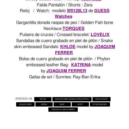
Falda Pantalón / Skorts
: Zara
Reloj / Watch: modelo
W0128L13
de
GUESS
Watches
Gargantilla dorada raspas de pez / Golden Fish bone
Necklace:
TORQUES
Pulsera de cruces / Crossed bracelet:
LOVELIX
Sandalias de cuero grabado en piel de pitón / Snake
skin embossed Sandals:
KHLOE
model by
JOAQUIM
FERRER
Bolso de cuero grabado
en piel de pitón
/ Phyton
embossed leather Bag:
KATRINA
model
by
JOAQUIM FERRER
Gafas de sol / Sunnies:
Ray-Ban Erika
POSTED IN:
AMY GEE
BOLSO DE CUERO GRABADO EN PIEL DE PITÓN
GUESS WATCHES
JOAQUIM FERRER
KATRINA
KHLOE
OUTFIT
PYTHON ENGRAVED
SANDALIAS DE CUERO GRABADO