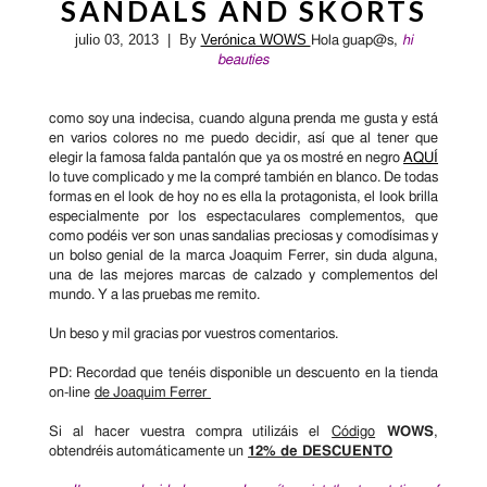
SANDALS AND SKORTS
julio 03, 2013
| By
Verónica WOWS
Hola guap@s,
hi
beauties
como soy una indecisa, cuando alguna prenda me gusta y está
en varios colores no me puedo decidir, así que al tener que
elegir la famosa falda pantalón que ya os mostré en negro
AQUÍ
lo tuve complicado y me la compré también en blanco. De todas
formas en el look de hoy no es ella la protagonista, el look brilla
especialmente por los espectaculares complementos, que
como podéis ver son unas sandalias preciosas y comodísimas y
un bolso genial de la marca Joaquim Ferrer, sin duda alguna,
una de las mejores marcas de calzado y complementos del
mundo. Y a las pruebas me remito.
Un beso y mil gracias por vuestros comentarios.
PD: Recordad que tenéis disponible un descuento en la tienda
on-line
de Joaquim Ferrer
Si al hacer vuestra compra utilizáis el
Código
WOWS
,
obtendréis automáticamente un
12% de DESCUENTO