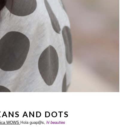
EANS AND DOTS
Hola guap@s,
hi beauties
nica WOWS