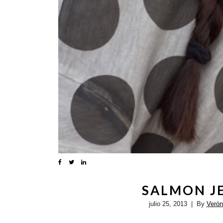
SALMON J
julio 25, 2013
| By
Veró