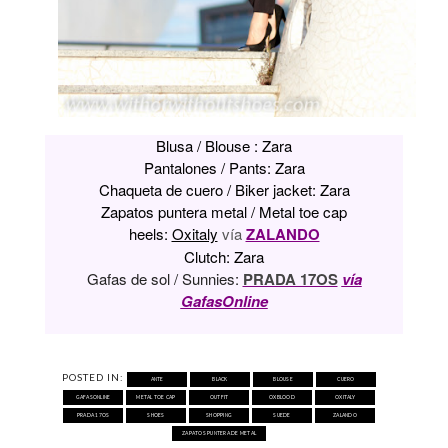
Blusa / Blouse :
Zara
Pantalones / Pants:
Zara
Chaqueta de cuero / Biker jacket:
Zara
Zapatos puntera metal / Metal toe cap
heels:
Oxitaly
vía
ZALANDO
Clutch: Zara
Gafas de sol / Sunnies:
PRADA 17OS
vía
GafasOnline
POSTED IN:
ANTE
BLACK
BLOUSE
CUERO
GAFASONLINE
METAL TOE CAP
OUTFIT
OXBLOOD
OXITALY
PRADA 17OS
SHOES
SHOPPING
SUEDE
ZALANDO
ZAPATOS PUNTERA DE METAL