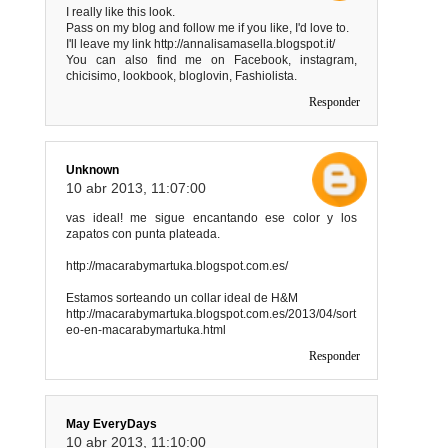
I really like this look.
Pass on my blog and follow me if you like, I'd love to.
I'll leave my link http://annalisamasella.blogspot.it/
You can also find me on Facebook, instagram,
chicisimo, lookbook, bloglovin, Fashiolista.
Responder
Unknown
10 abr 2013, 11:07:00
vas ideal! me sigue encantando ese color y los
zapatos con punta plateada.
http://macarabymartuka.blogspot.com.es/
Estamos sorteando un collar ideal de H&M
http://macarabymartuka.blogspot.com.es/2013/04/sort
eo-en-macarabymartuka.html
Responder
May EveryDays
10 abr 2013, 11:10:00