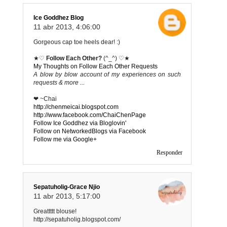
Ice Goddhez Blog
11 abr 2013, 4:06:00
Gorgeous cap toe heels dear! :)
★♡
Follow Each Other?
(^_^) ♡★
My Thoughts on Follow Each Other Requests
A blow by blow account of my experiences on such
requests & more ...
❤ ~Chai
http://chenmeicai.blogspot.com
http://www.facebook.com/ChaiChenPage
Follow Ice Goddhez via Bloglovin'
Follow on NetworkedBlogs via Facebook
Follow me via Google+
Responder
Sepatuholig-Grace Njio
11 abr 2013, 5:17:00
Greattttt blouse!
http://sepatuholig.blogspot.com/