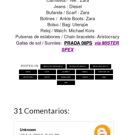
Jeans : Diesel
Bufanda / Scarf : Zara
Botines / Ankle Boots: Zara
Bolso / Bag: Uterqüe
Reloj / Watch: Michael Kors
Pulseras de eslabones / Chain bracelets: Aristocrazy
Gafas de sol / Sunnies:
PRADA 08PS
vía MISTER
SPEX
POSTED IN:
ABRIGO DE CREMALLERAS
BOTINES DE HEBILLAS
BUKLE ANKLE BOOTS
CAMEL
COAT
COZBEST
DIESEL
GAFAS DE SOL
MISTER SPEX
OUTFIT
PRADA 08PS
TARTAN
ZARA
ZIPS
31 Comentarios:
Unknown