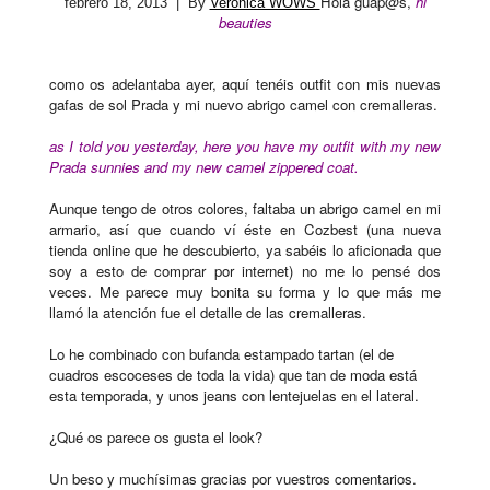
Hola guap@s,
hi
febrero 18, 2013
| By
Verónica WOWS
beauties
como os adelantaba ayer, aquí tenéis outfit con mis nuevas
gafas de sol Prada y mi nuevo abrigo camel con cremalleras.
as I told you yesterday, here you have my outfit with my new
Prada sunnies and my new camel zippered coat.
Aunque tengo de otros colores, faltaba un abrigo camel en mi
armario, así que cuando ví éste en Cozbest (una nueva
tienda online que he descubierto, ya sabéis lo aficionada que
soy a esto de comprar por internet) no me lo pensé dos
veces. Me parece muy bonita su forma y lo que más me
llamó la atención fue el detalle de las cremalleras.
Lo he combinado con bufanda estampado tartan (el de
cuadros escoceses de toda la vida) que tan de moda está
esta temporada, y unos jeans con lentejuelas en el lateral.
¿Qué os parece os gusta
el look
?
Un beso y muchísimas gracias por vuestros comentarios.