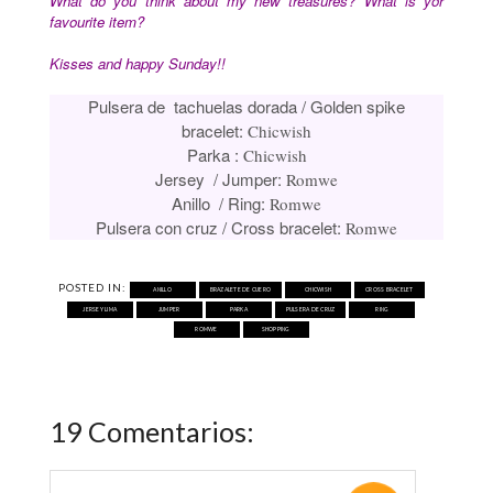
What do you think about my new treasures? What is yor
favourite item?
Kisses and happy Sunday!!
Pulsera de tachuelas dorada / Golden spike
bracelet:
Chicwish
Parka :
Chicwish
Jersey / Jumper:
Romwe
Anillo / Ring:
Romwe
Pulsera con cruz / Cross bracelet:
Romwe
POSTED IN:
ANILLO
BRAZALETE DE CUERO
CHICWISH
CROSS BRACELET
JERSEY LIMA
JUMPER
PARKA
PULSERA DE CRUZ
RING
ROMWE
SHOPPING
19 Comentarios: