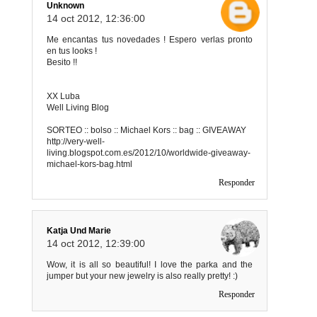
Unknown
14 oct 2012, 12:36:00
Me encantas tus novedades ! Espero verlas pronto
en tus looks !
Besito !!
XX Luba
Well Living Blog
SORTEO :: bolso :: Michael Kors :: bag :: GIVEAWAY
http://very-well-
living.blogspot.com.es/2012/10/worldwide-giveaway-
michael-kors-bag.html
Responder
Katja Und Marie
14 oct 2012, 12:39:00
Wow, it is all so beautiful! I love the parka and the
jumper but your new jewelry is also really pretty! :)
Responder