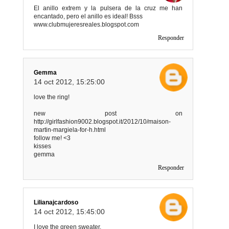
El anillo extrem y la pulsera de la cruz me han
encantado, pero el anillo es ideal! Bsss
www.clubmujeresreales.blogspot.com
Responder
Gemma
14 oct 2012, 15:25:00
love the ring!
new post on
http://girlfashion9002.blogspot.it/2012/10/maison-
martin-margiela-for-h.html
follow me! <3
kisses
gemma
Responder
Lilianajcardoso
14 oct 2012, 15:45:00
I love the green sweater.