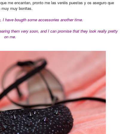
 que me encantan, pronto me las veréis puestas y os aseguro que
 muy muy bonitas.
 I have bougth some accessories another time.
earing them very soon, and I can promise that they look really pretty
on me.