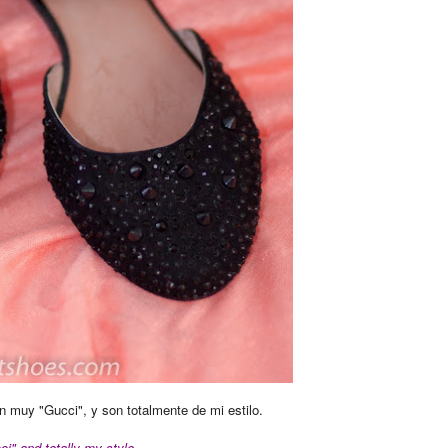
on muy "Gucci", y son totalmente de mi estilo.
i" and totally my style.