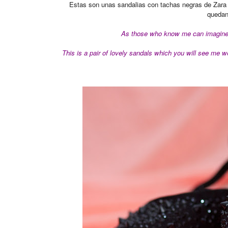
Estas son unas sandalias con tachas negras de Zara
quedan
As those who know me can imagine,
This is a pair of lovely sandals which you will see me w