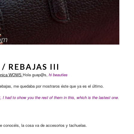
 / REBAJAS III
Hola guap@s,
hi beauties
ónica WOWS
ebajas, me quedaba por mostraros éste que ya es el último.
t,
I had to show you the rest of them in this, which is the lastest one.
e conocéis, la cosa va de accesorios y tachuelas.