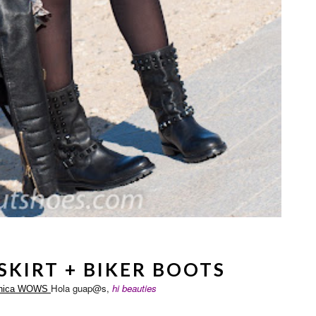
KIRT + BIKER BOOTS
Hola guap@s,
hi beauties
ónica WOWS