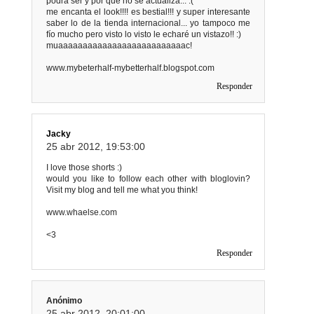
podrá ser y por qué no se actualiza... :(
me encanta el look!!!! es bestial!!! y super interesante
saber lo de la tienda internacional... yo tampoco me
fío mucho pero visto lo visto le echaré un vistazo!! :)
muaaaaaaaaaaaaaaaaaaaaaaaaaac!
www.mybeterhalf-mybetterhalf.blogspot.com
Responder
Jacky
25 abr 2012, 19:53:00
I love those shorts :)
would you like to follow each other with bloglovin?
Visit my blog and tell me what you think!
www.whaelse.com
<3
Responder
Anónimo
25 abr 2012, 20:01:00