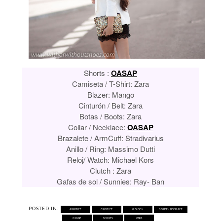
Shorts :
OASAP
Camiseta / T-Shirt: Zara
Blazer: Mango
Cinturón / Belt: Zara
Botas / Boots: Zara
Collar / Necklace:
OASAP
Brazalete / ArmCuff: Stradivarius
Anillo / Ring: Massimo Dutti
Reloj/ Watch: Michael Kors
Clutch : Zara
Gafas de sol / Sunnies: Ray- Ban
POSTED IN:
ARMCUFF
CROCHET
GOLDEN
GOLDEN NECKLACE
OASAP
SHORTS
ZARA