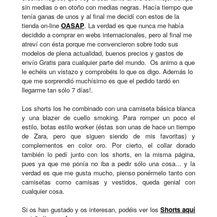
sin medias o en otoño con medias negras. Hacía tiempo que
tenía ganas de unos y al final me decidí con estos de la
tienda on-line
OASAP
. La verdad es que nunca me había
decidido a comprar en webs internacionales, pero al final me
atreví con ésta porque me convencieron sobre todo sus
modelos de plena actualidad, buenos precios y gastos de
envío Gratis para cualquier parte del mundo. Os animo a que
le echéis un vistazo y comprobéis lo que os digo. Además lo
que me sorprendió muchísimo es que el pedido tardó en
llegarme tan sólo 7 días!.
Los shorts los he combinado con una camiseta básica blanca
y una blazer de cuello smoking. Para romper un poco el
estilo, botas estilo worker (éstas son unas de hace un tiempo
de Zara, pero que siguen siendo de mis favoritas) y
complementos en color oro. Por cierto, el collar dorado
también lo pedí junto con los shorts, en la misma página,
pues ya que me ponía no iba a pedir sólo una cosa... y la
verdad es que me gusta mucho, pienso ponérmelo tanto con
camisetas como camisas y vestidos, queda genial con
cualquier cosa.
Si os han gustado y os interesan, podéis ver los
Shorts aquí