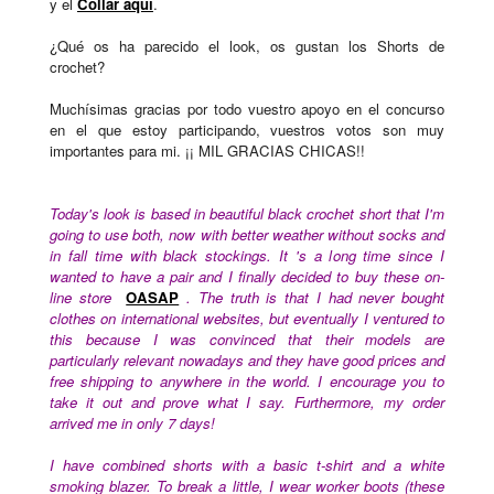
y el
Collar aquí
.
¿Qué os ha parecido el look, os gustan los Shorts de
crochet?
Muchísimas gracias por todo vuestro apoyo en el concurso
en el que estoy participando, vuestros votos son muy
importantes para mi. ¡¡ MIL GRACIAS CHICAS!!
Today's look is based in beautiful black crochet short that I'm
going to use both, now with better weather without socks and
in fall time with black stockings. It 's a long time since I
wanted to have a pair and I finally decided to buy these on-
line store
OASAP
. The truth is that I had never bought
clothes on international websites, but eventually I ventured to
this because I was convinced that their models are
particularly relevant nowadays and they have good prices and
free shipping to anywhere in the world. I encourage you to
take it out and prove what I say. Furthermore, my order
arrived me in only 7 days!
I have combined shorts with a basic t-shirt and a white
smoking blazer. To break a little, I wear worker boots (these