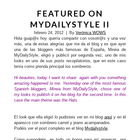
FEATURED ON
MYDAILYSTYLE II
febrero 24, 2012
| By
Verónica WOWS
Hola guap@s hoy quería compartir con vosotr@s y una vez
más, una de estas alegrías que me da el blog y es que ayer
una de las bloggers más famosas de España, Mireia de
MyDailyStyle, eligió y publicó por segunda vez, uno de mis
looks en uno de sus posts recopilatorios, que en este caso
tenía como prenda principal los sombreros.
Hi beauties, today I want to share again with you something
amazing happened to me. Yesterday one of the most famous
Spanish bloggers, Mireia from MyDailyStyle, chose one of
my looks to publish it on her blog for the second time. In this
case the main theme was the Hats.
El look que ella eligió lo pudisteis ver en mi blog
aquí
y en él
aparezco con sombrero camel y jeans acampanados.
Podéis ver el post completo en el blog
Mydailystyle
.
Como supondréis, es todo un honor para mí aparecer por