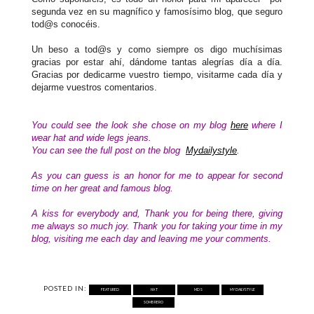
segunda vez en su magnífico y famosísimo blog, que seguro
tod@s conocéis.
Un beso a tod@s y como siempre os digo muchísimas
gracias por estar ahí, dándome tantas alegrías día a día.
Gracias por dedicarme vuestro tiempo, visitarme cada día y
dejarme vuestros comentarios.
You could see
the look
she chose
on my
blog
here
where I
wear
hat
and
wide legs jeans.
You can see
the full post
on the blog
Mydailystyle
.
As
you can guess
is
an honor for
me to appear for second
time on
her
great and
famous
blog.
A kiss for everybody
and
,
Thank you for
being there
, giving
me
always
so much joy
.
Thank you for taking
your time in my
blog,
visiting me
each day and
leaving me
your comments.
POSTED IN:
FEATURED
HAT
MDS
MYDAILYSTYLE
SOMBRERO