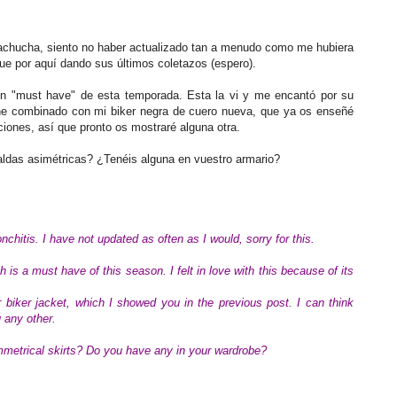
chucha, siento no haber actualizado tan a menudo como me hubiera
gue por aquí dando sus últimos coletazos (espero).
 un "must have" de esta temporada. Esta la vi y me encantó por su
a he combinado con mi biker negra de cuero nueva, que ya os enseñé
iones, así que pronto os mostraré alguna otra.
aldas asimétricas? ¿Tenéis alguna en vuestro armario?
nchitis. I have not updated as often as I would, sorry for this.
 is a must have of this season. I felt in love with this because of its
 biker jacket, which I showed you in the previous post.
I can think
 any other.
metrical skirts? Do you have any in your wardrobe?