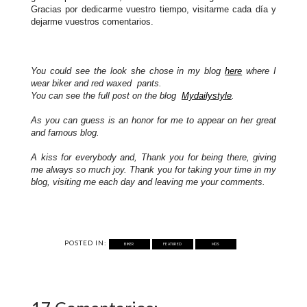
Gracias por dedicarme vuestro tiempo, visitarme cada día y
dejarme vuestros comentarios.
You could see
the look
she chose
in my
blog
here
where I
wear
biker
and
red
waxed
pants
.
You can see
the full post
on the blog
Mydailystyle
.
As
you can guess
is
an honor for
me to appear on
her
great
and
famous
blog.
A kiss for everybody
and
,
Thank you for
being there
, giving
me
always
so much joy
.
Thank you for taking
your time in my
blog,
visiting me
each day and
leaving me
your comments.
POSTED IN:
BIKER
FEATURED
MDS