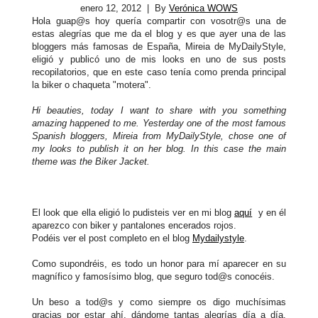
enero 12, 2012
| By
Verónica WOWS
Hola guap@s hoy quería compartir con vosotr@s una de
estas alegrías que me da el blog y es que ayer una de las
bloggers más famosas de España, Mireia de MyDailyStyle,
eligió y publicó uno de mis looks en uno de sus posts
recopilatorios, que en este caso tenía como prenda principal
la biker o chaqueta "motera".
Hi beauties, today I want to share with you something
amazing happened to me. Yesterday one of the most famous
Spanish bloggers, Mireia from MyDailyStyle, chose one of
my looks to publish it on her blog. In this case the main
theme was the Biker Jacket.
El look que ella eligió lo pudisteis ver en mi blog
aquí
y en él
aparezco con biker y pantalones encerados rojos.
Podéis ver el post completo en el blog
Mydailystyle
.
Como supondréis, es todo un honor para mí aparecer en su
magnífico y famosísimo blog, que seguro tod@s conocéis.
Un beso a tod@s y como siempre os digo muchísimas
gracias por estar ahí, dándome tantas alegrías día a día.