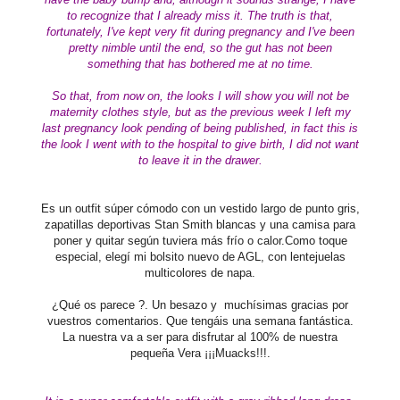
to recognize that I
already
miss it. The truth is that,
fortunately, I've kept very fit during pregnancy and I've been
pretty nimble until the end, so the gut has not been
something that has bothered me at no time.
So that, from now on, the looks I will show you will not be
maternity clothes style, but as the previous week I left my
last pregnancy look pending of being published, in fact this is
the look I went with to the hospital to give birth, I did not want
to leave it in the drawer.
Es un outfit súper cómodo con un vestido largo de punto gris,
zapatillas deportivas Stan Smith blancas y una camisa para
poner y quitar según tuviera más frío o calor.Como toque
especial, elegí mi bolsito nuevo de AGL, con lentejuelas
multicolores de napa.
¿Qué os parece ?.
Un besazo y muchísimas gracias por
vuestros comentarios. Que tengáis una semana fantástica.
La nuestra va a ser para disfrutar al 100% de nuestra
pequeña Vera ¡¡¡Muacks!!!.