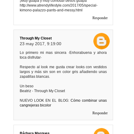
¡Muy guapa y muy cómoda! besos guapa
http://www.atrendylifestyle.com/2017/05/special-
kimono-palazzo-pants-and-messy.html
Responder
Through My Closet
23 may 2017, 9:19:00
Lo primero mi mas sincera ·Enhorabuena y ahora
toca disfrutar·
Respecto al look me gusta crear looks con vestidos
largos y más sin son en color gris añadiendo unas
zapatillas blancas.
Un beso
Beatriz - Through My Closet
NUEVO LOOK EN EL BLOG:
Cómo combinar unas
cangrejeras bicolor
Responder
Bárbara Marques