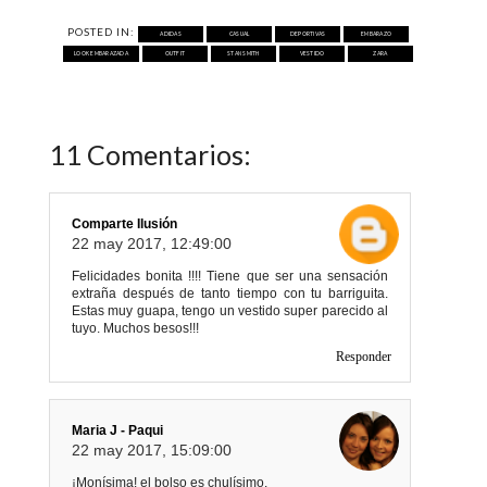
POSTED IN:
ADIDAS
CASUAL
DEPORTIVAS
EMBARAZO
LOOK EMBARAZADA
OUTFIT
STAN SMITH
VESTIDO
ZARA
11 Comentarios:
Comparte Ilusión
22 may 2017, 12:49:00
Felicidades bonita !!!! Tiene que ser una sensación
extraña después de tanto tiempo con tu barriguita.
Estas muy guapa, tengo un vestido super parecido al
tuyo. Muchos besos!!!
Responder
Maria J - Paqui
22 may 2017, 15:09:00
¡Monísima! el bolso es chulísimo.