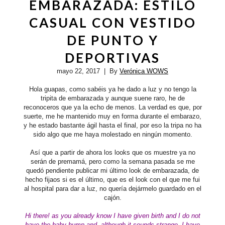
EMBARAZADA: ESTILO
CASUAL CON VESTIDO
DE PUNTO Y
DEPORTIVAS
mayo 22, 2017
| By
Verónica WOWS
Hola guapas, como sabéis ya he dado a luz y no tengo la
tripita de embarazada y aunque suene raro, he de
reconoceros que ya la echo de menos. La verdad es que, por
suerte, me he mantenido muy en forma durante el embarazo,
y he estado bastante ágil hasta el final, por eso la tripa no ha
sido algo que me haya molestado en ningún momento.
Así que a partir de ahora los looks que os muestre ya no
serán de premamá, pero como la semana pasada se me
quedó pendiente publicar mi último look de embarazada, de
hecho fijaos si es el último, que es el look con el que me fui
al hospital para dar a luz, no quería dejármelo guardado en el
cajón.
Hi there!
as you already know I have given birth and I do not
have the baby bump and, although it sounds strange, I have