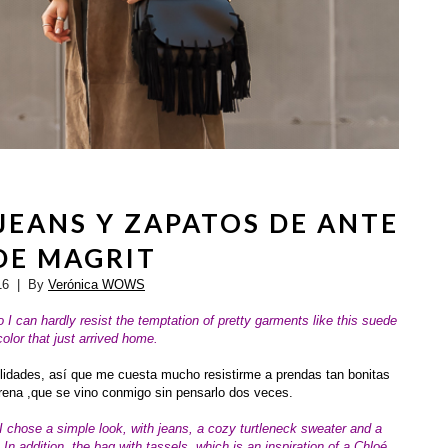
JEANS Y ZAPATOS DE ANTE
DE MAGRIT
16
| By
Verónica WOWS
 can hardly resist the temptation of pretty garments like this suede
color that just arrived home.
lidades, así que me cuesta mucho resistirme a prendas tan bonitas
arena ,que se vino conmigo sin pensarlo dos veces.
e I chose a simple look, with jeans, a cozy turtleneck sweater and a
 In addition, the bag with tassels,
which is an inspiration of a Chloé