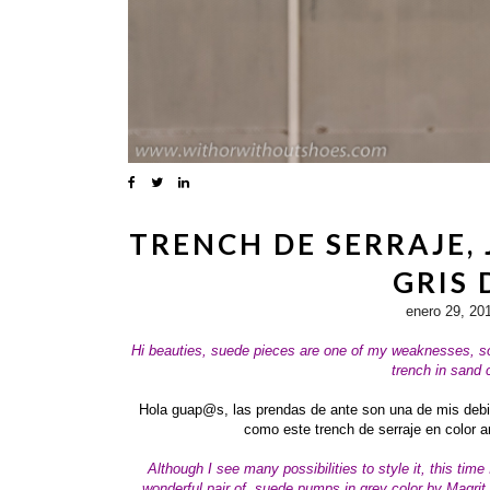
TRENCH DE SERRAJE, 
GRIS 
enero 29, 20
Hi beauties,
suede pieces are one of my weaknesses, so I
trench in sand 
Hola guap@s, las prendas de ante son una de mis debi
como este trench de serraje en color 
Although I see many possibilities to style it, this tim
wonderful pair of
suede
pumps in grey color by Magrit.