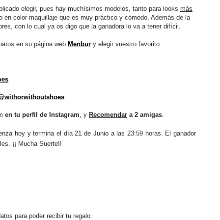
plicado elegir, pues hay muchísimos modelos, tanto para looks
más
o en color maquillaje que es muy práctico y cómodo. Además de la
s, con lo cual ya os digo que la ganadora lo va a tener difícil.
apatos en su página web
Menbur
y elegir vuestro favorito.
oes
@withorwithoutshoes
am
en tu perfil de Instagram
, y
Recomendar
a 2 amigas
.
enza hoy y termina el día 21 de Junio a las 23:59 horas. El ganador
ales.
¡¡ Mucha Suerte!!
tos para poder recibir tu regalo.