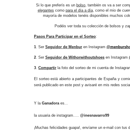
Si lo que preferís es un
bolso
, también os va a ser com
elegantes
como
para el día a día
, como el mio de cuer
mayoría de modelos tenéis disponibles muchos colore
Podéis ver toda su colección de bolsos y z
Pasos Para Participar en el Sorteo
:
1
. Ser
Seguidor de Menbur
en Instagram
@menbursh
2
. Ser
Seguidor de Withorwithoutshoes
en Instagram
3
.
Compartir
la foto del sorteo de mi cuenta de Instagr
El sorteo está abierto a participantes de España y comi
será publicado en este post y avisaré en mis redes soci
Y la
Ganadora
es...
la usuaria de instagram.....
@inesnavarro99
¡Muchas felicidades guapa!, envíame un e-mail con tus da