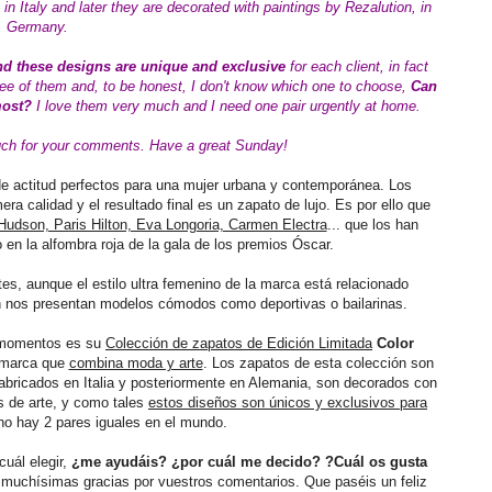
in Italy and later they are decorated with paintings by Rezalution,
in
Germany.
and these designs are unique and exclusive
for each client, in fact
three of them and, to be honest, I don't know which one to choose,
Can
most?
I love them very much and I need one pair urgently at home.
ch for your comments. Have a great Sunday!
de actitud perfectos para una mujer urbana y contemporánea. Los
ra calidad y el resultado final es un zapato de lujo. Es por ello que
Hudson, Paris Hilton, Eva Longoria, Carmen Electra
... que los han
 en la alfombra roja de la gala de los premios Óscar.
s, aunque el estilo ultra femenino de la marca está relacionado
n nos presentan modelos cómodos como deportivas o bailarinas.
s momentos es su
Colección de zapatos de Edición Limitada
Color
a marca que
combina moda y arte
. Los zapatos de esta colección son
fabricados en Italia y posteriormente en Alemania, son decorados con
as de arte, y como tales
estos diseños son únicos y exclusivos para
no hay 2 pares iguales en el mundo.
cuál elegir,
¿me ayudáis? ¿por cuál me decido? ?Cuál os gusta
muchísimas gracias por vuestros comentarios. Que paséis un feliz