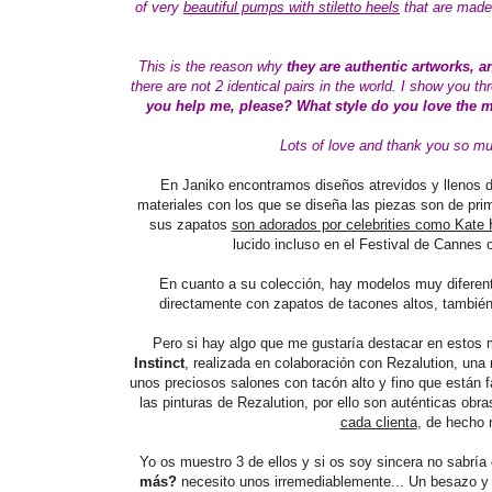
of very
beautiful pumps with stiletto heels
that are made 
This is the reason why
they are authentic artworks, 
there are not 2 identical pairs in the world. I show you 
you help me, please? What style do you love the 
Lots of love and
thank you so mu
En
Janiko encontramos diseños atrevidos y llenos 
materiales con los que se diseña las piezas son de prime
sus zapatos
son adorados por celebrities como Kate 
lucido incluso en el Festival de Cannes o
En cuanto a su colección, hay modelos muy diferente
directamente con zapatos de tacones altos, tambié
Pero si hay algo que me gustaría destacar en esto
Instinct
, realizada en colaboración con Rezalution, un
unos preciosos salones con tacón alto y fino que están 
las pinturas de Rezalution, por ello son auténticas obr
cada clienta
, de hecho 
Yo os muestro 3 de ellos y si os soy sincera no sabría 
más?
necesito unos irremediablemente... Un besazo y 