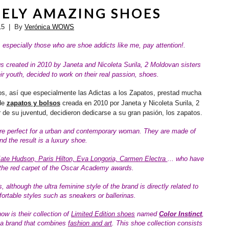
MELY AMAZING SHOES
15
| By
Verónica WOWS
 especially those who are shoe addicts like me, pay attention!.
s created in 2010 by Janeta and Nicoleta Surila, 2 Moldovan sisters
ir youth,
decided to work on their real passion, shoes.
s, así que especialmente las Adictas a los Zapatos, prestad mucha
de
zapatos y bolsos
creada en 2010 por Janeta y Nicoleta Surila, 2
e su juventud, decidieron dedicarse a su gran pasión, los zapatos.
 are perfect for a urban and contemporary woman. They are made of
and the result is a luxury shoe.
 Kate Hudson, Paris Hilton, Eva Longoria, Carmen Electra
... who have
the red carpet of the Oscar Academy awards.
s, although the ultra feminine style of the brand is directly related to
ortable styles such as sneakers or ballerinas.
ow is their collection of
Limited Edition
shoes
named
Color Instinct
,
, a brand that combines
fashion and art
. This shoe collection consists