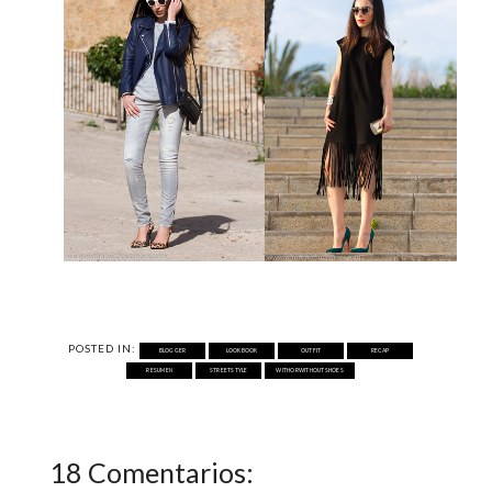
POSTED IN:
BLOGGER
LOOKBOOK
OUTFIT
RECAP
RESUMEN
STREETSTYLE
WITHORWITHOUTSHOES
18 Comentarios: