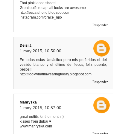
That pink laced shoes!
Great outfit recap, all looks are awesome...
http://sepatuholig.blogspot.com
instagram.com/grace_njio
Responder
Deisi J.
1 may 2015, 10:50:00
En todas estas fantástica pero mis preferidos el del
vestido blanco y el último de flecos, feliz puente,
besos!!
http://lookwhatimwearingtoday.blogspot.com
Responder
Mahryska
1 may 2015, 10:57:00
great outfits for the month :)
kisses from dubai ♥
www.mahryska.com
Responder