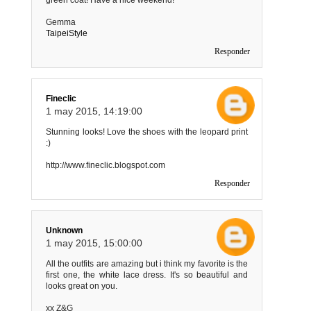
Gemma
TaipeiStyle
Responder
Fineclic
1 may 2015, 14:19:00
Stunning looks! Love the shoes with the leopard print
:)
http://www.fineclic.blogspot.com
Responder
Unknown
1 may 2015, 15:00:00
All the outfits are amazing but i think my favorite is the
first one, the white lace dress. It's so beautiful and
looks great on you.
xx Z&G