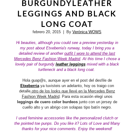
BURGUNDYLEATHER
LEGGINGS AND BLACK
LONG COAT
febrero 20, 2015
| By
Verónica WOWS
Hi beauties, although you could see a preview yesterday in
my post about Etxeberria's runway, today I bring you a
detailed review of another
outfit I wore to attend the last
Mercedes Benz Fashion Week Madrid
. At this time I chose a
lovely pair of burgundy
leather leggings
mixed with a black
turtleneck and a black long coat.
Hola guap@s, aunque ayer en el post del desfile de
Etxeberria
ya tuvisteis un adelanto, hoy os traigo con
detalle
otro de los looks que llevé en la Mercedes Benz
Fashion Week Madrid
. Para esta ocasión elegí unos
leggings de cuero color burdeos
junto con un jersey de
cuello alto y un abrigo con solapas tipo batín negro.
I used feminine accessories like the personalized clutch or
the pointed toe punps.
Do you like it?
Lots of Love and Many
thanks for your nice comments. Enjoy the weekend!