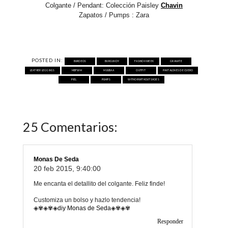
Colgante / Pendant: Colección Paisley
Chavin
Zapatos / Pumps
: Zara
POSTED IN:
BURDEOS
BURGUNDY
FASHION WEEK
GRANATE
LEATHER LEGGINGS
MBFWM
MUUBAA
OUTFIT
PANTALONES DE CUERO
PIEL
PUMPS
WITHORWITHOUTSHOES
25 Comentarios:
Monas De Seda
20 feb 2015, 9:40:00
Me encanta el detallito del colgante. Feliz finde!
Customiza un bolso y hazlo tendencia!
◈✾◈✾◈
diy Monas de Seda
◈✾◈✾
Responder