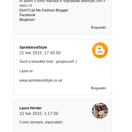
io adoro il color marsala e soprattutto abbinato con il
nero <3
Don't Call Me Fashion Blogger
Facebook
Bloglovin'
Responder
SprinklesofStyle
21 feb 2015, 17:45:00
Such a beautiful look - gorgeous!!! :)
Layla xx
www.sprinklesofstyle.co.uk
Responder
Laura Herder
22 feb 2015, 1:17:00
Como siempre, impecable!