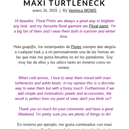
MAXI TURTLENECK
enero 16, 2015
| By
Verónica WOWS
Hi beauties, Floral Prints are always a great way to brighten
any look,
and my favourite floral garment are
Floral pants
. I'm
a big fan of them and I wear them both in summer and winter
time.
Hola guap@s, los estampados de
Flores
siempre dan alegría
a cualquier look y a mi personalmente una de las formas en
las que más me gusta llevarlos es en los pantalones. Soy
muy fan de ellos y los utilizo tanto en invierno como en
verano.
When cold arrives, I love to wear them mixed with maxi
turtlenecks and ankle boots, in my opinion this is a discrete
way to wear them but with a funny touch. Furthermore if we
add simple and minimalistic jewels and accessories, the
result is perfect from my point of view, don't you think so?
Thank you so much for your comments and have a great
Weekend. I'm pretty sure you are plenty of things to do!
En invierno por ejemplo, me gusta combinarlos con maxi