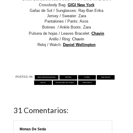
Crossbody Bag:
GIGI New York
Gafas de Sol / Sunglasses:
Ray-Ban Erika
Jersey / Sweater: Zara
Pantalones / Pants: Asos
Botines / Ankle Boots: Zara
Pulsera de hojas / Leaves Bracelet:
Chavin
Anillo / Ring:
Chavin
Reloj / Watch:
Daniel Wellington
POSTED IN:
BOLSO PERSONALIZADO
BOTINES
FLORAL
MAXI JERSEY
OUTFIT
PANTALONES DE FLORES
TURTLENECK
31 Comentarios:
Monas De Seda