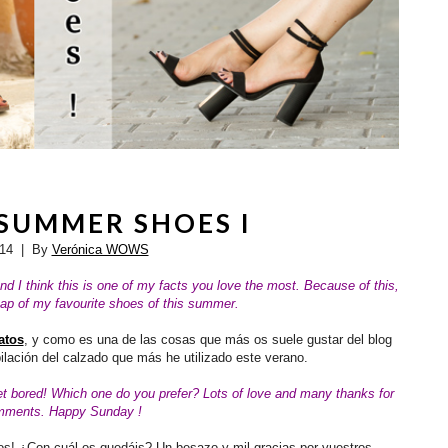
SUMMER SHOES I
014
| By
Verónica WOWS
nd I think this is one of my facts you love the most. Because of this,
cap of my favourite shoes of this summer.
atos
, y como es una de las cosas que más os suele gustar del blog
ilación del calzado que más he utilizado este verano.
 get bored! Which one do you prefer?
Lots of love and many thanks for
omments. Happy Sunday !
nos! ¿Con cuál os quedáis? Un besazo y mil gracias por vuestros