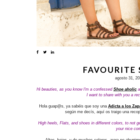
FAVOURITE 
agosto 31, 2
Hi beauties, as you know I'm a confessed
Shoe aholic
a
I want to share with you a re
Hola guap@s, ya sabéis que soy una
Adicta a los Zap
según me decís, aquí os traigo una recop
High heels, Flats, and shoes in different colors, to not
your nice c
Altos, bajos, y de muchos colores, ¡para no aburrir