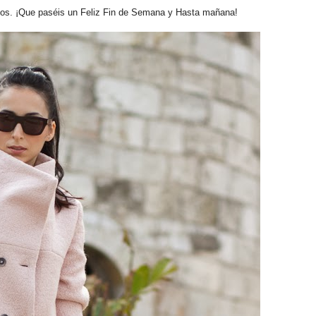
os. ¡Que paséis un Feliz Fin de Semana y Hasta mañana!