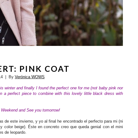
RT: PINK COAT
14
| By
Verónica WOWS
s winter and finally I found the perfect one for me (not baby pink nor
n a perfect piece to combine with this lovely little black dress with
y Weekend and See you tomorrow!
de este invierno, y yo al final he encontrado el perfecto para mi (ni
 y color beige). Éste en concreto creo que queda genial con el mini
nes de leopardo.