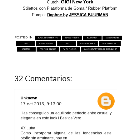
GIGI New York
Clutch:
Stilettos con Plataforma de Goma / Rubber Platform
Pumps:
Daphne
by
JESSICA
BUURMAN
POSTED IN:
BLACK AND WHITE PUMPS
BLANCO Y NEGRO
BLUE WATCH
GUESS WATCHES
JEANS
JESSICA BUURMAN
OUTFIT
RUBBER PLATFORM
STELLA MCCARTNEY
STILETTOS
TWO-TONED BLAZER
WHITE PLATFORM
ZAPATOS PLATAFORMA DE GOMA BLANCA
32 Comentarios:
Unknown
17 oct 2013, 9:13:00
Has conseguido un equilibrio perfecto entre casual y
elegante en este look ! Besitos Vero
XX Luba
Como incorporar alguna de las tendencias este
otoño sin arruinarte, hoy en