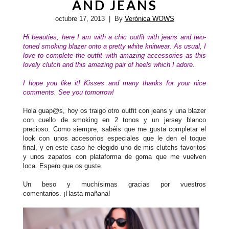
AND JEANS
octubre 17, 2013
| By
Verónica WOWS
Hi beauties, here I am with a chic outfit with jeans and two-
toned smoking blazer onto a pretty white knitwear. As usual, I
love to complete the outfit with amazing accessories as this
lovely clutch and this amazing pair of heels which I adore.
I hope you like it!
Kisses and many thanks for your nice
comments
.
See you tomorrow!
Hola guap@s, hoy os traigo otro outfit con jeans y una blazer
con cuello de smoking en 2 tonos y un jersey blanco
precioso. Como siempre, sabéis que me gusta completar el
look con unos accesorios especiales que le den el toque
final, y en este caso he elegido uno de mis clutchs favoritos
y unos zapatos con plataforma de goma
que me vuelven
loca
. Espero que os guste.
Un beso y muchísimas gracias por vuestros
comentarios. ¡Hasta mañana!