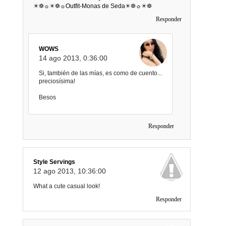
☀❁☼☀❁☼
Outfit-Monas de Seda
☀❁☼☀❁
Responder
WOWS
14 ago 2013, 0:36:00
Si, también de las mías, es como de cuento...
preciosísima!
Besos
Responder
Style Servings
12 ago 2013, 10:36:00
What a cute casual look!
Responder