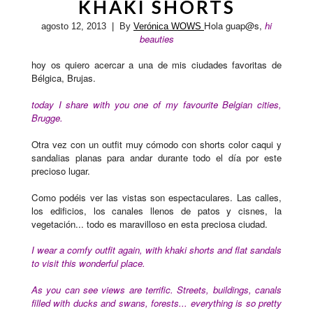
KHAKI SHORTS
Hola guap@s,
hi
agosto 12, 2013
| By
Verónica WOWS
beauties
hoy os quiero acercar a una de mis ciudades favoritas de
Bélgica, Brujas.
today I share with you one of my favourite Belgian cities,
Brugge.
Otra vez con un outfit muy cómodo
con shorts color caqui y
sandalias planas para andar durante todo el día por este
precioso lugar.
Como podéis ver las vistas son espectaculares. Las calles,
los edificios, los canales llenos de patos y cisnes, la
vegetación... todo es maravilloso en esta preciosa ciudad.
I wear a comfy outfit again, with khaki shorts and flat sandals
to visit this wonderful place.
As you can see views are terrific. Streets, buildings, canals
filled with ducks and swans, forests... everything is so pretty