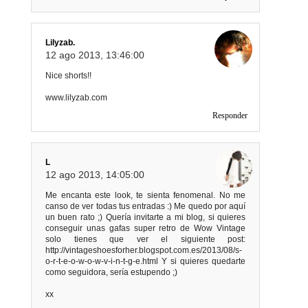
Lilyzab.
12 ago 2013, 13:46:00
Nice shorts!!
www.lilyzab.com
Responder
L
12 ago 2013, 14:05:00
Me encanta este look, te sienta fenomenal. No me
canso de ver todas tus entradas :) Me quedo por aquí
un buen rato ;) Quería invitarte a mi blog, si quieres
conseguir unas gafas super retro de Wow Vintage
solo tienes que ver el siguiente post:
http://vintageshoesforher.blogspot.com.es/2013/08/s-
o-r-t-e-o-w-o-w-v-i-n-t-g-e.html Y si quieres quedarte
como seguidora, sería estupendo ;)
xx