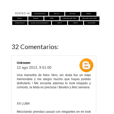
POSTED IN:
ALEXANDRA PLATA
BÉLGICA
BELGIUM
BRUGE
BRUJAS
HOLIDAY
KHAKI
MADONNA AND CHILD
MADONNA CON EL NIÑO
MICHELANGELO
MIGUEL ÁNGEL BUONARROTI
OUTFIT
SHORTS
VACACIONES
32 Comentarios:
Unknown
12 ago 2013, 9:51:00
Una maravilla de fotos Vero, sin duda fue un viaje
memorable y me alegro mucho que hayas podido
disfrutarlo ! Me encanta ademas tu look relajado y
comodo, la falda es preciosa ! Besitos y feliz semana
XX LUBA
Mezclando prendas casual con elegantes en mi look