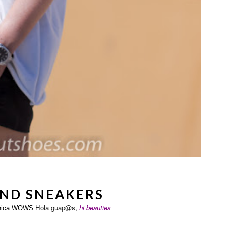
AND SNEAKERS
Hola guap@s,
hi beauties
nica WOWS