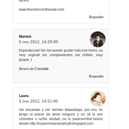
BEsos
www.themirroronthewall.com
Responder
Mariem
5 nov 2012, 14:29:00
Espectacular! No me puede gustar más ese mono, es
muy orginal! los complementos me chifaln, muy
guapa ;)
Besos de
Cocolate
Responder
Laura
5 nov 2012, 14:51:00
me encantan y me sientan fataaal!jaja, por eso no
tengo el placer de tener ninguno y no sé si son
cómodos o no!!la verdad...no lo parecen!!mil besos
desde http://niayernimananahoy8.blogspot.com