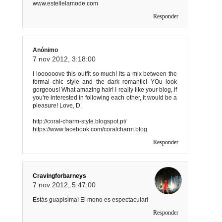
www.estellelamode.com
Responder
Anónimo
7 nov 2012, 3:18:00
I loooooove this outfit so much! Its a mix between the
formal chic style and the dark romantic! YOu look
gorgeous! What amazing hair! I really like your blog, if
you're interested in following each other, it would be a
pleasure! Love, D.
http://coral-charm-style.blogspot.pt/
https://www.facebook.com/coralcharm.blog
Responder
Cravingforbarneys
7 nov 2012, 5:47:00
Estás guapísima! El mono es espectacular!
Responder