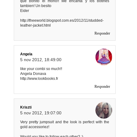
que bonito el mono!! Me encanta y los botines
tambien! Un besito
Eider
http://theeworld.blogspot.com.es/2012/11/studded-
leather-jacket.html
Responder
Angela
5 nov 2012, 18:49:00
like your combi so much!!
Angela Donava
http://www.lookbooks.fr
Responder
Kriszti
5 nov 2012, 19:07:00
Very pretty jumpsuit and the look is perfect with the
gold accessoriez!
Would you like to follow each other? :)