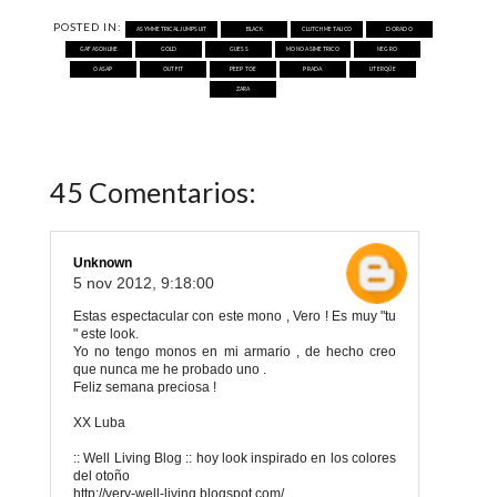
POSTED IN:
ASYMMETRICAL JUMPSUIT
BLACK
CLUTCH METALICO
DORADO
GAFASONLINE
GOLD
GUESS
MONO ASIMETRICO
NEGRO
OASAP
OUTFIT
PEEP TOE
PRADA
UTERQÜE
ZARA
45 Comentarios:
Unknown
5 nov 2012, 9:18:00
Estas espectacular con este mono , Vero ! Es muy "tu
" este look.
Yo no tengo monos en mi armario , de hecho creo
que nunca me he probado uno .
Feliz semana preciosa !
XX Luba
:: Well Living Blog :: hoy look inspirado en los colores
del otoño
http://very-well-living.blogspot.com/