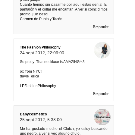
Cuánto tiempo sin pasarme por aquí, estás genial. El
pantalón y el collar me encantan. A ver si coincidimos
pronto. ¡Un beso!
Carmen de Punta y Tacón.
Responder
The Fashion Philosophy
24 sept 2012, 22:06:00
So pretty! That necklace is AMAZING!<3
ox from NYC!
davie+erica
LPFashionPhilosophy
Responder
Babycosmetics
25 sept 2012, 5:38:00
Me ha gustado mucho el Clutch, yo estoy buscando
uno negro, a ver si veo alguno chulo.