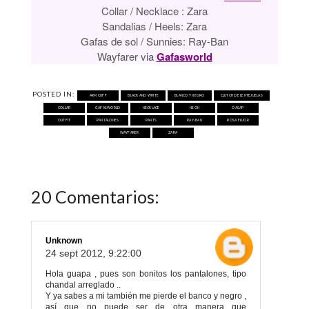
Collar / Necklace :
Zara
Sandalias / Heels:
Zara
Gafas de sol / Sunnies: Ray-Ban
Wayfarer via
Gafasworld
POSTED IN:
ARM CUFF
BLACK AND WHITE
BLANCO Y NEGRO
CLUTCH DE LENTEJUELAS
COLLAR
GAFASWORLD
NECKLACE
NEON
OASAP
OUTFIT
PANTALONES
PANTS
RAY-BAN
ROSA FLUOR
WAYFARER
ZARA
20 Comentarios:
Unknown
24 sept 2012, 9:22:00
Hola guapa , pues son bonitos los pantalones, tipo
chandal arreglado ..
Y ya sabes a mi también me pierde el banco y negro ,
así que no puede ser de otra manera que