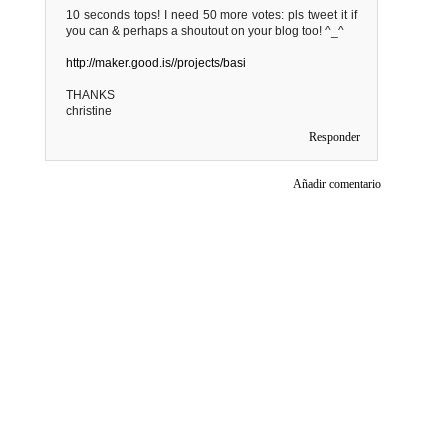
10 seconds tops! I need 50 more votes: pls tweet it if
you can & perhaps a shoutout on your blog too! ^_^
http://maker.good.is//projects/basi
THANKS
christine
Responder
Añadir comentario