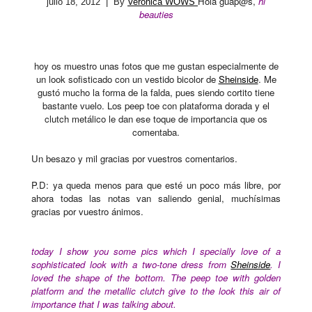
Hola guap@s,
hi
julio 18, 2012
| By
Verónica WOWS
beauties
hoy os muestro unas fotos que me gustan especialmente de
un look sofisticado con un vestido bicolor de
Sheinside
. Me
gustó mucho la forma de la falda, pues siendo cortito tiene
bastante vuelo. Los peep toe con plataforma dorada y el
clutch metálico le dan ese toque de importancia que os
comentaba.
Un besazo y mil gracias por vuestros comentarios.
P.D: ya queda menos para que esté un poco más libre, por
ahora todas las notas van saliendo genial, muchísimas
gracias por vuestro ánimos.
today I show you some pics which I specially love of a
sophisticated look with a two-tone dress from
Sheinside
. I
loved the shape of the bottom. The peep toe with golden
platform and the metallic clutch give to the look this air of
importance that I was talking about.