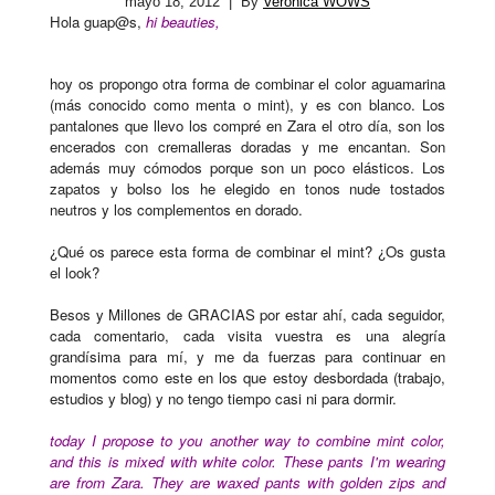
mayo 18, 2012
| By
Verónica WOWS
Hola guap@s,
hi beauties,
hoy os propongo otra forma de combinar el color aguamarina
(más conocido como menta o mint), y es con blanco. Los
pantalones que llevo los compré en Zara el otro día, son los
encerados con cremalleras doradas y me encantan. Son
además muy cómodos porque son un poco elásticos. Los
zapatos y bolso los he elegido en tonos nude tostados
neutros y los complementos en dorado.
¿Qué os parece esta forma de combinar el mint? ¿Os gusta
el look?
Besos y Millones de GRACIAS por estar ahí, cada seguidor,
cada comentario, cada visita vuestra es una alegría
grandísima para mí, y me da fuerzas para continuar en
momentos como este en los que estoy desbordada (trabajo,
estudios y blog) y no tengo tiempo casi ni para dormir.
today I propose to you another way to combine mint color,
and this is mixed with white color. These pants I'm wearing
are from Zara. They are waxed pants with golden zips and