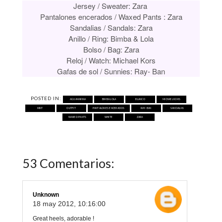
Jersey / Sweater:
Zara
Pantalones encerados / Waxed Pants : Zara
Sandalias / Sandals: Zara
Anillo / Ring: Bimba & Lola
Bolso / Bag:
Zara
Reloj / Watch: Michael Kors
Gafas de sol / Sunnies: Ray- Ban
POSTED IN:
AGUAMARINA
BIMBA LOLA
BLANCO
MICHAEL KORS
MINT
OUTFIT
PANTALONES ENCERADOS
RAY-BAN
SANDALIAS
WAXED PANTS
WHITE
ZARA
53 Comentarios:
Unknown
18 may 2012, 10:16:00
Great heels, adorable !