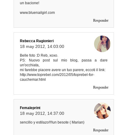
un bacione!
www.bluenailgirl.com
Responder
Rebecca Ragionieri
18 may 2012, 14:03:00
Belle foto :D Reb, xoxo.
PS: Nuovo post sul mio blog, passa a dare
un'occhiata,
mi farebbe piacere avere un tuo parere, eccoti il link:
http://www.toprebel.com/2012/05/toprebel-for-
cauchemar.html
Responder
Femaleprint
18 may 2012, 14:37:00
sencillo y estilazo!!!!un besote ( Marian)
Responder