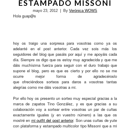
ESTAMPADO MISSONI
mayo 23, 2012
| By
Verónica WOWS
Hola guap@s
hoy os traigo una sorpresa para vosotras como ya os
adelanté en el post anterior. Cada vez sois más los
seguidores del blog que pasáis por aquí y me apoyáis cada
día. Siempre os digo que os estoy muy agradecida y que me
dáis muchísima fuerza para seguir con el duro trabajo que
supone el blog, pero es que es cierto y por ello no se me
ocurre mejor forma de agradecéroslo
que ofreciéndoos sorteos para daros a vosotras tantas
alegrías como me dáis vosotras a mi.
Por ello hoy os presento un sorteo muy especial gracias a la
marca de zapatos Tino González, y es que gracias a su
colaboración voy a sortear entre vosotras un par de cuñas
exactamente iguales (y en vuestro número) a las que os
mostré en
mi outfit del post anterior
. Son unas cuñas de yute
con plataforma y estampado multicolor tipo Missoni que a mi