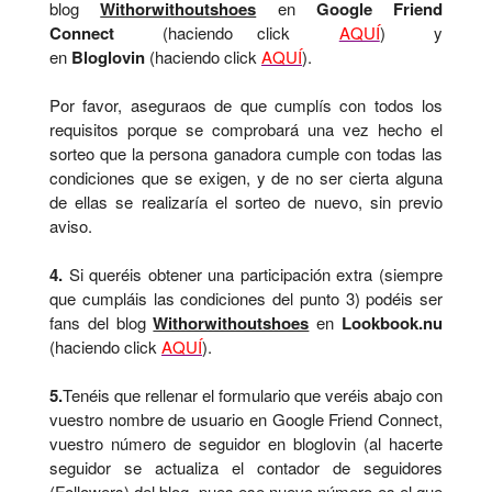
blog
Withorwithoutshoes
en
Google Friend
Connect
(haciendo click
AQUÍ
) y
en
Bloglovin
(haciendo click
AQUÍ
).
Por favor, aseguraos de que cumplís con todos los
requisitos porque se comprobará una vez hecho el
sorteo que la persona ganadora cumple con todas las
condiciones que se exigen, y de no ser cierta alguna
de ellas se realizaría el sorteo de nuevo, sin previo
aviso.
4.
Si queréis obtener una participación extra (siempre
que cumpláis las condiciones del punto 3) podéis ser
fans del blog
Withorwithoutshoes
en
Lookbook.nu
(haciendo click
AQUÍ
).
5.
Tenéis que rellenar el formulario que veréis abajo con
vuestro nombre de usuario en Google Friend Connect,
vuestro número de seguidor en bloglovin (al hacerte
seguidor se actualiza el contador de seguidores
(Followers) del blog, pues ese nuevo número es el que