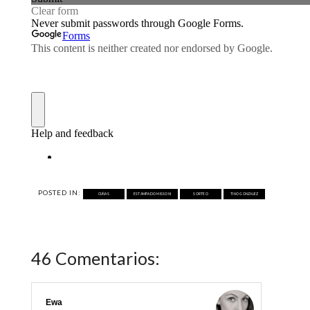
POSTED IN:
CUÑAS
ESTAMPADO MISSONI
SORTEO
TINO GONZALEZ
46 Comentarios:
Ewa